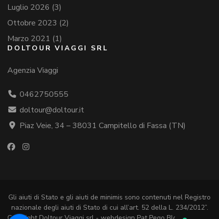
Luglio 2026
(3)
Ottobre 2023
(2)
Marzo 2021
(1)
DOLTOUR VIAGGI SRL
Agenzia Viaggi
0462750555
doltour@doltour.it
Piaz Veie, 34 – 38031 Campitello di Fassa (TN)
Would you like to receive notifications on
latest updates?
Gli aiuti di Stato e gli aiuti de minimis sono contenuti nel Registro
nazionale degli aiuti di Stato di cui all’art. 52 della L. 234/2012”.
Copyright Doltour Viaggi srl - webdesign Pat Pego
Blossom Chic |