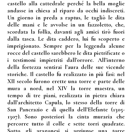
castello alla cattedrale perché la bella moglie
andasse in chiesa al riparo da occhi indiscreti.
Un giorno in preda a raptus, le tagliò le dita
delle mani e le avvolse in un fazzoletto, che,
scordata la follia, davanti agli amici tirò fuori
dalla tasca. Le dita caddero, lui fu scoperto e
imprigionato. Sempre per la leggenda alcune
rocce del castello sarebbero le dita pietrificate o
i testimoni impietriti dall’orrore. All’interno
della fortezza sentirai l’aura delle sue vicende
storiche. Il castello fu realizzato in più fasi: nel
XII secolo furono erette una torre e parte delle
mura a nord, nel XIV la torre maestra, un
tempo di tre piani, realizzata in pietra chiara
dall’architetto Capula, lo stesso della torre di
San Pancrazio e di quella dell’Elefante (1305-
1307). Sono posteriori la cinta muraria che
percorre tutto il colle e sette torri quadrate.
Sotto gli aragonesi si aggiunse una torre