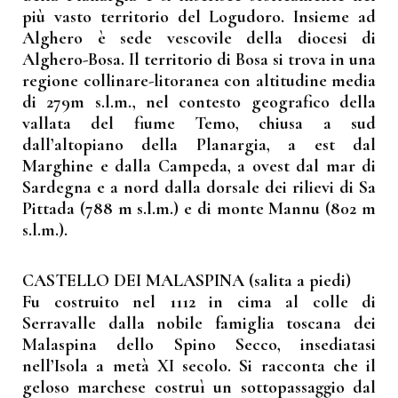
più vasto territorio del Logudoro. Insieme ad
Alghero è sede vescovile della diocesi di
Alghero-Bosa. Il territorio di Bosa si trova in una
regione collinare-litoranea con altitudine media
di 279m s.l.m., nel contesto geografico della
vallata del fiume Temo, chiusa a sud
dall’altopiano della Planargia, a est dal
Marghine e dalla Campeda, a ovest dal mar di
Sardegna e a nord dalla dorsale dei rilievi di Sa
Pittada (788 m s.l.m.) e di monte Mannu (802 m
s.l.m.).
CASTELLO DEI MALASPINA (salita a piedi)
Fu costruito nel 1112 in cima al colle di
Serravalle dalla nobile famiglia toscana dei
Malaspina dello Spino Secco, insediatasi
nell’Isola a metà XI secolo. Si racconta che il
geloso marchese costruì un sottopassaggio dal