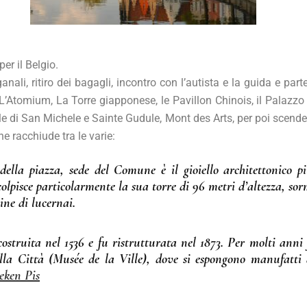
er il Belgio.
oganali, ritiro dei bagagli, incontro con l’autista e la guida e p
L’Atomium, La Torre giapponese, le Pavillon Chinois, il Palazzo R
ale di San Michele e Sainte Gudule, Mont des Arts, per poi scender
e racchiude tra le varie:
 della piazza, sede del Comune è il gioiello architettonico p
, colpisce particolarmente la sua torre di 96 metri d’altezza, 
cine di lucernai.
ostruita nel 1536 e fu ristrutturata nel 1873. Per molti anni
lla Città (Musée de la Ville), dove si espongono manufatti 
ken Pis