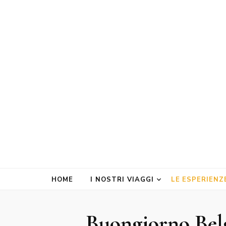
Doltour Viag
Travel & More
HOME
I NOSTRI VIAGGI
LE ESPERIENZ
Buongiorno Belgi