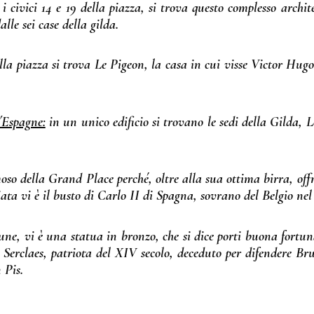
a i civici 14 e 19 della piazza, si trova questo complesso archit
lle sei case della gilda.
ella piazza si trova Le Pigeon, la casa in cui visse Victor Hugo 
´Espagne:
in un unico edificio si trovano le sedi della Gilda, 
oso della Grand Place perché, oltre alla sua ottima birra, off
iata vi è il busto di Carlo II di Spagna, sovrano del Belgio nel
une, vi è una statua in bronzo, che si dice porti buona fortun
 Serclaes, patriota del XIV secolo, deceduto per difendere Bru
 Pis.