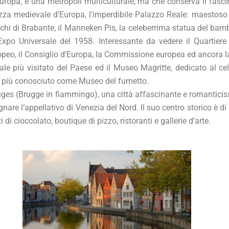
Europa, è una metropoli multiculturale, ma che conserva il fascino
azza medievale d’Europa, l’imperdibile Palazzo Reale: maestoso 
chi di Brabante, il Manneken Pis, la celeberrima statua del bamb
Expo Universale del 1958. Interessante da vedere il Quartiere 
opeo, il Consiglio d’Europa, la Commissione europea ed ancora la
ale più visitato del Paese ed il Museo Magritte, dedicato al cel
, più conosciuto come Museo del fumetto.
uges (Brugge in fiammingo), una città affascinante e romantici
nare l’appellativo di Venezia del Nord. Il suo centro storico è di
 di cioccolato, boutique di pizzo, ristoranti e gallerie d’arte.