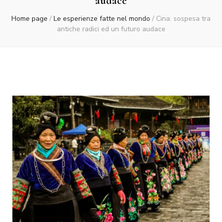
audace
Home page
/
Le esperienze fatte nel mondo
/
Cina: sospesa tra
antiche radici ed un futuro audace