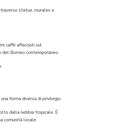
attraverso statue, murales e
i caffè affacciati sul
ive del Borneo contemporaneo.
e.
na forma diversa di privilegio.
olto dalla nebbia tropicale. È
na comunità locale.