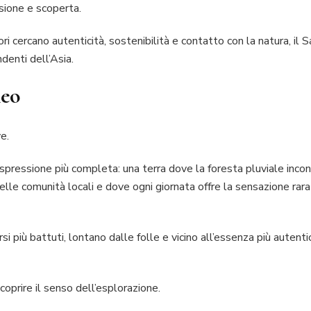
sione e scoperta.
tori cercano autenticità, sostenibilità e contatto con la natura, 
ndenti dell’Asia.
neo
ve.
spressione più completa: una terra dove la foresta pluviale incont
delle comunità locali e dove ogni giornata offre la sensazione rara
rsi più battuti, lontano dalle folle e vicino all’essenza più autent
scoprire il senso dell’esplorazione.