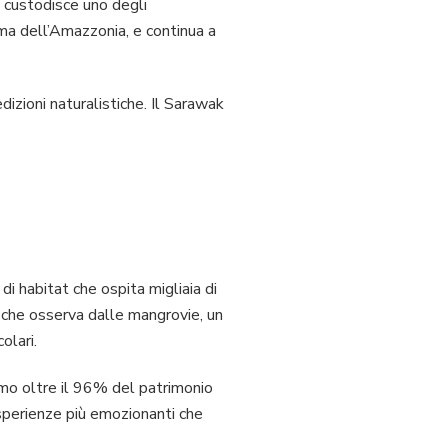
e custodisce uno degli
rima dell’Amazzonia, e continua a
izioni naturalistiche. Il Sarawak
i habitat che ospita migliaia di
a che osserva dalle mangrovie, un
olari.
omo oltre il 96% del patrimonio
esperienze più emozionanti che