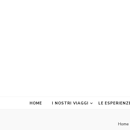
Doltour Viag
Travel & More
HOME
I NOSTRI VIAGGI
LE ESPERIENZ
Home 