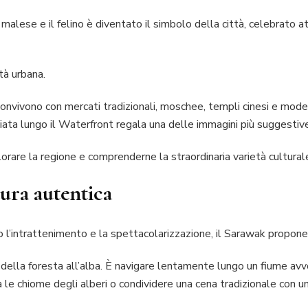
a malese e il felino è diventato il simbolo della città, celebrato 
tà urbana.
convivono con mercati tradizionali, moschee, templi cinesi e modern
iata lungo il Waterfront regala una delle immagini più suggest
lorare la regione e comprenderne la straordinaria varietà cultural
tura autentica
l’intrattenimento e la spettacolarizzazione, il Sarawak propone u
o della foresta all’alba. È navigare lentamente lungo un fiume avv
 le chiome degli alberi o condividere una cena tradizionale con u