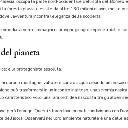
 Malesia, occupa la parte nord-occidentale dell’isola del Borneo 
i la foresta pluviale esiste da oltre 130 milioni di anni, molto p
 dove l’avventura incontra l’eleganza della scoperta.
 immediatamente immagini di oranghi, giungle impenetrabili e sped
ù.
 del pianeta
ice: è la protagonista assoluta.
 ricoprono montagne, vallate e corsi d’acqua creando un mosaico d
sione può trasformarsi in un incontro inatteso: una scimmia nasic
uo caratteristico volo, una rara orchidea nascosta tra gli alberi sec
ne però l’orango. Questi straordinari primati condividono con l’u
te dell’isola. Osservarli nel loro ambiente naturale è una delle 