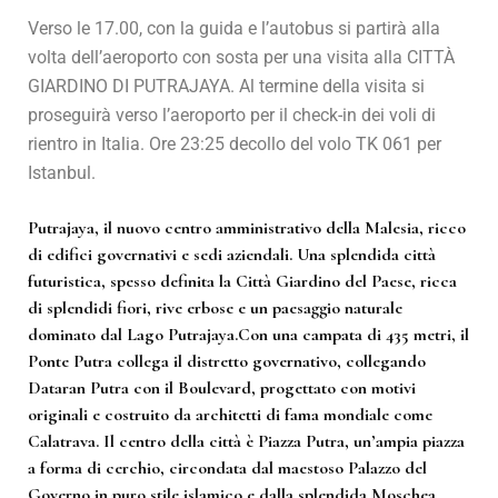
Verso le 17.00, con la guida e l’autobus si partirà alla
volta dell’aeroporto con sosta per una visita alla CITTÀ
GIARDINO DI PUTRAJAYA. Al termine della visita si
proseguirà verso l’aeroporto per il check-in dei voli di
rientro in Italia. Ore 23:25 decollo del volo TK 061 per
Istanbul.
Putrajaya, il nuovo centro amministrativo della Malesia, ricco
di edifici governativi e sedi aziendali. Una splendida città
futuristica, spesso definita la Città Giardino del Paese, ricca
di splendidi fiori, rive erbose e un paesaggio naturale
dominato dal Lago Putrajaya.Con una campata di 435 metri, il
Ponte Putra collega il distretto governativo, collegando
Dataran Putra con il Boulevard, progettato con motivi
originali e costruito da architetti di fama mondiale come
Calatrava. Il centro della città è Piazza Putra, un’ampia piazza
a forma di cerchio, circondata dal maestoso Palazzo del
Governo in puro stile islamico e dalla splendida Moschea