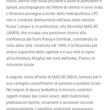
cocco, servito con salsa piccante a base di pomodoro e
spezie, accompagnato da fettine di cetriolo e uovo sodo.
L’itinerario prosegue a bordo della metropolitana LRT,
che ci condurrà direttamente nell’area della vecchia
Kuala Lumpur e, in particolare, alla Moschea MASJID
JAMEK, che occupa una posizione storica alla
confluenza dei fiumi Klang e Gombak, considerata la
culla della città. Costruita nel 1909, è la Moschea più
antica superstite della capitale e il suo stile si ispira
all’architettura Moghul del nord dell’India. Pranzo in
ristorante locale.
A seguire, visita all’area di MASJID INDIA, famosa per il
suo variegato assortimento di persone e prodotti locali.
Nei negozi di epoca prebellica si trovano autentici
oggetti indiani dai colori vivaci: abiti tradizionali,
prelibatezze tipiche, ornamenti e accessori lavorati
artigianalmente. I venditori ambulanti propongono